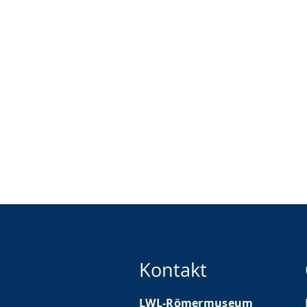
Kontakt
LWL-Römermuseum