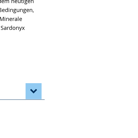
 dem heutigen
 Bedingungen,
 Minerale
r Sardonyx