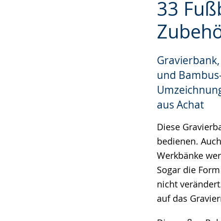
33 Fuß
Leichten
Audio-
Video
Sprache
Unterstützung.
in
Zubehö
wechseln.
Deutscher
Gebärdensprac
Gravierbank,
wird
und Bambus-S
angezeigt.
Umzeichnung
aus Achat
Diese Gravierb
bedienen. Auch 
Werkbänke werd
Sogar die Form 
nicht verändert
auf das Gravie