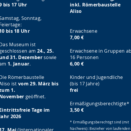
9 bis 17 Uhr
inkl. Römerbaustelle
Aliso
Samstag, Sonntag,
Feiertage:
10 bis 18 Uhr
Erwachsene
7,00 €
Das Museum ist
geschlossen am
24., 25.
Erwachsene in Gruppen a
und 31. Dezember
sowie
16 Personen
am
1. Januar
.
6,00 €
Die Römerbaustelle
Kinder und Jugendliche
Aliso ist
vom 29. März bis
(bis 17 Jahre)
zum 1.
frei
November
geöffnet.
Ermäßigungsberechtigte*
Eintrittsfreie Tage im
3,50 €
Jahr 2026
* Ermäßigungsberechtigt sind (mit
Nachweis): Bezieher von laufenden
17. Mai
(Internationaler