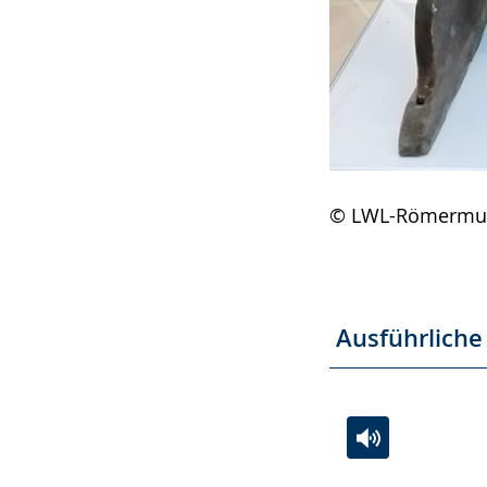
© LWL-Römerm
Ausführliche
Zur
Aktiviere
Ein