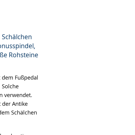
, Schälchen
onusspindel,
ße Rohsteine
it dem Fußpedal
. Solche
n verwendet.
 der Antike
s dem Schälchen