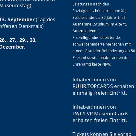
Leistungen nach den
Museumstag)
Sozialgesetzbüchern II und XII,
Studierende bis 30 Jahre (mit
13. September
(Tag des
Ausnahme „Studium im Alter“),
offenen Denkmals)
Auszubildende,
Freiwilligendienstleistende,
26., 27., 29., 30.
schwerbehinderte Menschen mit
Dezember.
einem Grad der Behinderung ab 50
Prozent sowie Inhaber:innen der
Ehrenamtskarte NRW.
Inhaber:innen von
RUHR.TOPCARDS erhalten
einmalig freien Eintritt.
Inhaber:innen von
LWL/LVR MuseumCards
erhalten freien Eintritt.
Tickets können Sie vorab