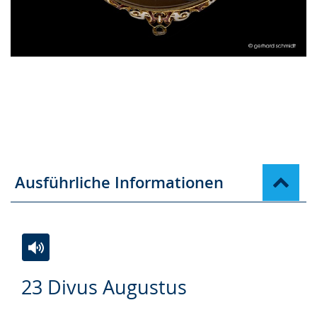
Ausführliche Informationen
Zur
Aktiviere
Ein
23 Divus Augustus
Leichten
Audio-
Video
Sprache
Unterstützung.
in