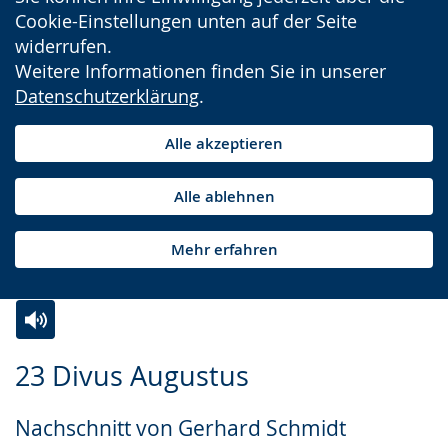
Cookie-Einstellungen unten auf der Seite
widerrufen.
Weitere Informationen finden Sie in unserer
Datenschutzerklärung
.
Alle akzeptieren
Alle ablehnen
Mehr erfahren
Zur
Aktiviere
Ein
23 Divus Augustus
Leichten
Audio-
Video
Sprache
Unterstützung.
in
Nachschnitt von Gerhard Schmidt
wechseln.
Deutscher