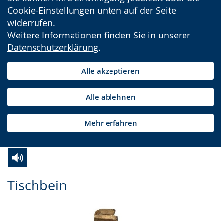
Cookie-Einstellungen unten auf der Seite
widerrufen.
Weitere Informationen finden Sie in unserer
Datenschutzerklärung
.
Alle akzeptieren
Alle ablehnen
Mehr erfahren
Zur
Aktiviere
Ein
Tischbein
Leichten
Audio-
Video
Sprache
Unterstützung.
in
wechseln.
Deutscher