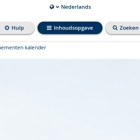
Nederlands
Die
aktuelle
Sprache
Hulp
Inhoudsopgave
Zoeken
ist
ementen kalender