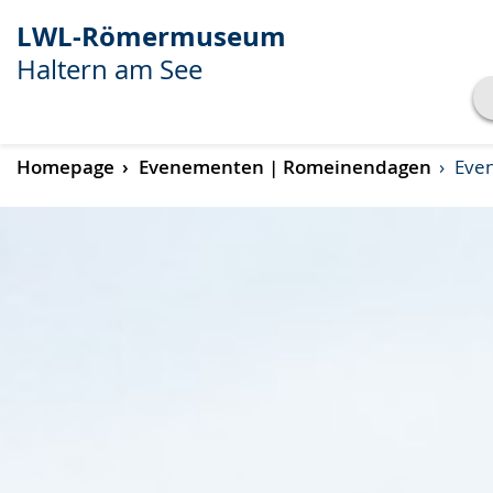
LWL-Römermuseum
Haltern am See
Transkript anzeigen
Homepage
Evenementen | Romeinendagen
Even
Abspielen
Pausieren