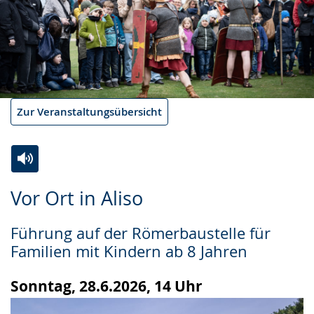
Zur Veranstaltungsübersicht
Zur
Aktiviere
Ein
Vor Ort in Aliso
Leichten
Audio-
Video
Sprache
Unterstützung.
in
Führung auf der Römerbaustelle für
wechseln.
Deutscher
Familien mit Kindern ab 8 Jahren
Gebärdensprache
wird
Sonntag, 28.6.2026, 14 Uhr
angezeigt.