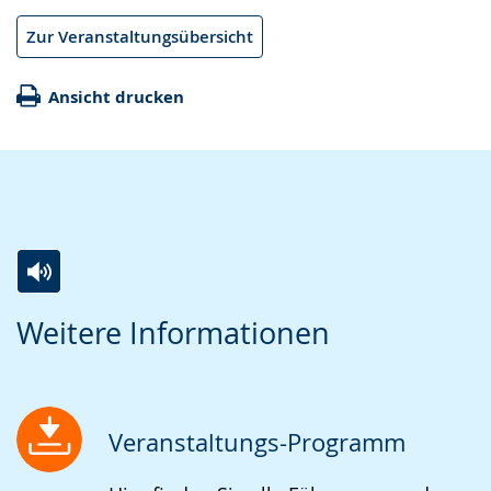
Zur Veranstaltungsübersicht
Ansicht drucken
Zur
Aktiviere
Ein
Weitere Informationen
Leichten
Audio-
Video
Sprache
Unterstützung.
in
wechseln.
Deutscher
Gebärdensprache
Veranstaltungs-Programm
wird